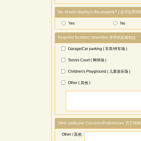
No. of pets staying in the property? ( 是否
Yes
No
Required facilities / amenities 需求的设施包括
Garage/Car parking ( 车库/停车场 )
Tennis Court ( 网球场 )
Children's Playground ( 儿童游乐场 )
Other ( 其他 )
Other particular Concerns/Preferences: 其它
Other / 其他 :