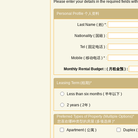
Please enter your details in the required fields with
Personal Profile 个人资料
Last Name ( 姓) *:
Nationality ( 国籍 ) :
Tel ( 固定电话 ) :
Mobile ( 移动电话 ) * :
Monthly Rental Budget : ( 月租金预 ) :
Leasing Term:(租期)*
Less than six months ( 半年以下 )
2 years ( 2年 )
Preferred Types of Property (Multiple Options)*
您喜欢哪种类型的房屋 (多项选择 )*
Apartment ( 公寓 )
Duplex 