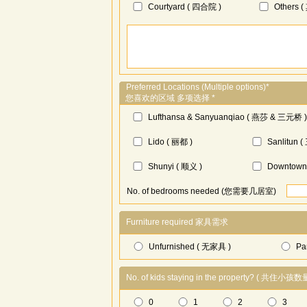
Courtyard ( 四合院 )
Others (
Preferred Locations (Multiple options)*
您喜欢的区域 多项选择 *
Lufthansa & Sanyuanqiao ( 燕莎 & 三元桥 )
Lido ( 丽都 )
Sanlitun 
Shunyi ( 顺义 )
Downtown 
No. of bedrooms needed (您需要几居室)
Furniture required 家具需求
Unfurnished ( 无家具 )
Pa
No. of kids staying in the property? ( 共住小孩数
0
1
2
3